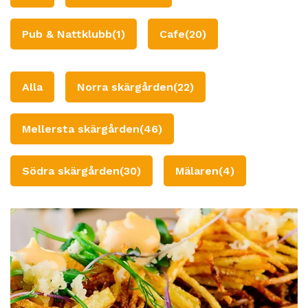
Pub & Nattklubb
(1)
Cafe
(20)
Alla
Norra skärgården
(22)
Mellersta skärgården
(46)
Södra skärgården
(30)
Mälaren
(4)