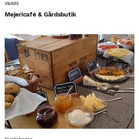
Väddö
Mejericafé & Gårdsbutik