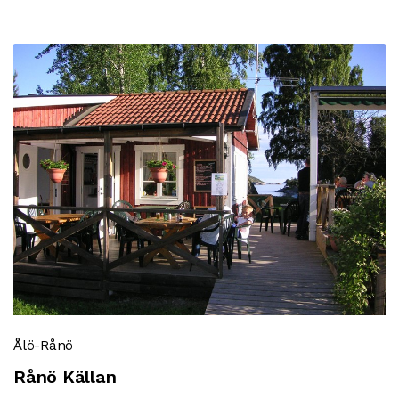
Ålö-Rånö
Rånö Källan