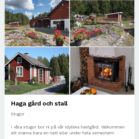
Haga gård och stall
Stugor
I våra stugor bor ni på vår idyliska hästgård. Välkommen
att stanna bara en natt eller under hela semestern!