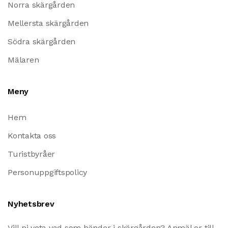
Norra skärgården
Mellersta skärgården
Södra skärgården
Mälaren
Meny
Hem
Kontakta oss
Turistbyråer
Personuppgiftspolicy
Nyhetsbrev
Vill ni veta vad som händer i skärgården? Anmäl er till