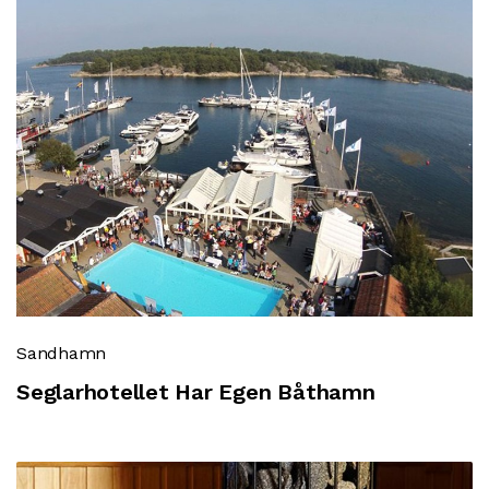
Sandhamn
Seglarhotellet Har Egen Båthamn