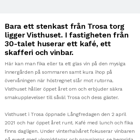
Bara ett stenkast från Trosa torg
ligger Visthuset. I fastigheten från
30-talet huserar ett kafé, ett
skafferi och vinbar.
Här kan man fika eller ta ett glas vin på den mysiga
innergården på sommaren samt kura ihop på
övervåningen när höstregnet slår mot rutorna.
Visthuset håller öppet året om och erbjuder säkra
smakupplevelser till såväl Trosa och dess gäster.
Visthuset i Trosa öppnade Långfredagen den 2 april
2021 och har öppet året runt. Kafé med lunch och fika
finns dagligen. Under vinterhalvåret fokuserar vinbaren
på event med vinmiddagar och provningar, se hemsida