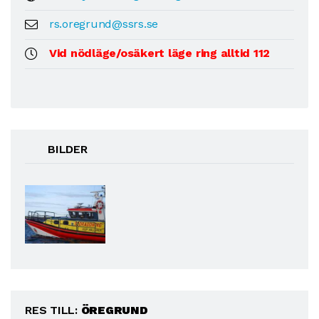
rs.oregrund@ssrs.se
Vid nödläge/osäkert läge ring alltid 112
BILDER
RES TILL:
ÖREGRUND