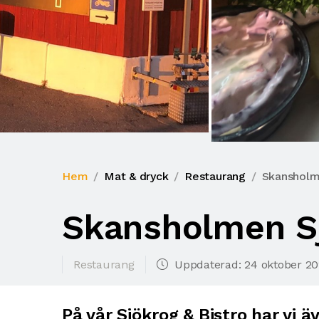
Hem
Mat & dryck
Restaurang
Skansholm
Skansholmen S
Restaurang
Uppdaterad: 24 oktober 20
På vår Sjökrog & Bistro har vi ä