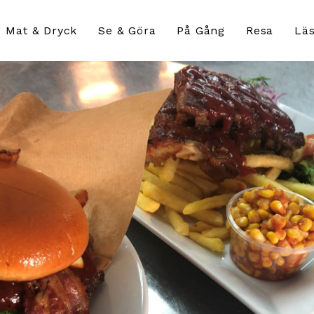
Mat & Dryck
Se & Göra
På Gång
Resa
Läs