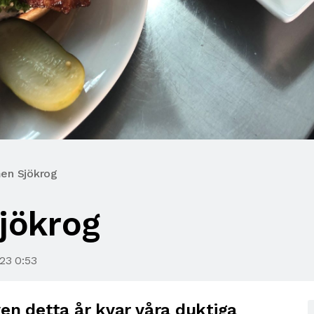
en Sjökrog
jökrog
23 0:53
ven detta år kvar våra duktiga