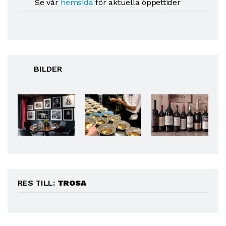
Se vår
hemsida
för aktuella öppettider
BILDER
RES TILL:
TROSA