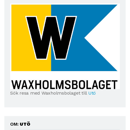
Sök resa med Waxholmsbolaget till
Utö
OM:
UTÖ