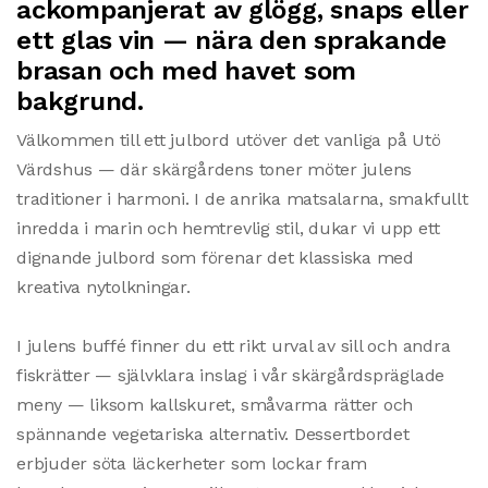
ackompanjerat av glögg, snaps eller
ett glas vin — nära den sprakande
brasan och med havet som
bakgrund.
Välkommen till ett julbord utöver det vanliga på Utö
Värdshus — där skärgårdens toner möter julens
traditioner i harmoni. I de anrika matsalarna, smakfullt
inredda i marin och hemtrevlig stil, dukar vi upp ett
dignande julbord som förenar det klassiska med
kreativa nytolkningar.
I julens buffé finner du ett rikt urval av sill och andra
fiskrätter — självklara inslag i vår skärgårdspräglade
meny — liksom kallskuret, småvarma rätter och
spännande vegetariska alternativ. Dessertbordet
erbjuder söta läckerheter som lockar fram