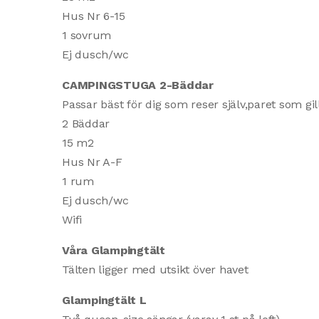
Hus Nr 6-15
1 sovrum
Ej dusch/wc
CAMPINGSTUGA 2-Bäddar
Passar bäst för dig som reser själv,paret som gill
2 Bäddar
15 m2
Hus Nr A-F
1 rum
Ej dusch/wc
Wifi
Våra Glampingtält
Tälten ligger med utsikt över havet
Glampingtält L