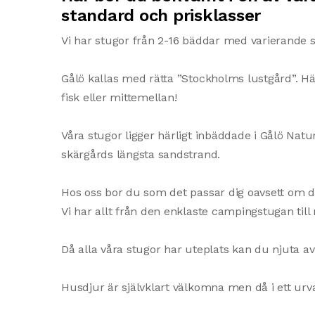
standard och prisklasser
Vi har stugor från 2-16 bäddar med varierande s
Gålö kallas med rätta ”Stockholms lustgård”. Här 
fisk eller mittemellan!​
Våra stugor ligger härligt inbäddade i Gålö Nat
skärgårds längsta sandstrand.​
Hos oss bor du som det passar dig oavsett om du
Vi har allt från den enklaste campingstugan til
Då alla våra stugor har uteplats kan du njuta a
Husdjur är självklart välkomna men då i ett urva