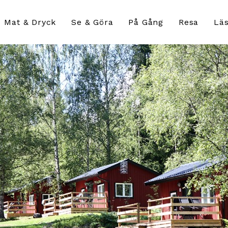
Mat & Dryck
Se & Göra
På Gång
Resa
Läs