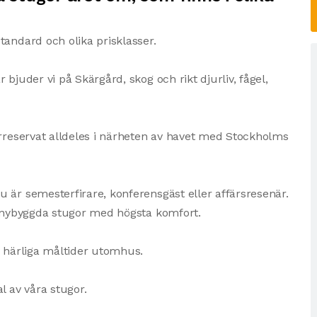
tandard och olika prisklasser.
bjuder vi på Skärgård, skog och rikt djurliv, fågel,
urreservat alldeles i närheten av havet med Stockholms
 är semesterfirare, konferensgäst eller affärsresenär.
l nybyggda stugor med högsta komfort.
v härliga måltider utomhus.
l av våra stugor.