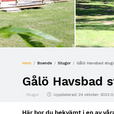
Hem
Boende
Stugor
Gålö Havsbad stug
Gålö Havsbad s
Stugor
Uppdaterad: 24 oktober 2023 0
Här bor du bekvämt i en av våra