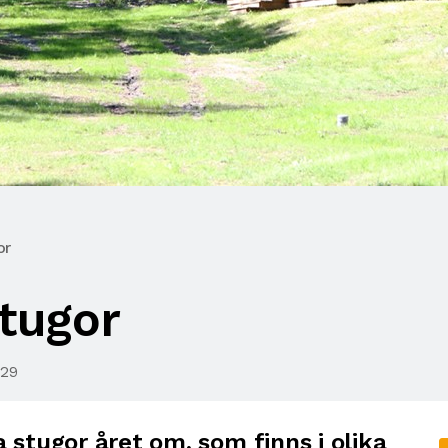
or
tugor
:29
 stugor året om, som finns i olika