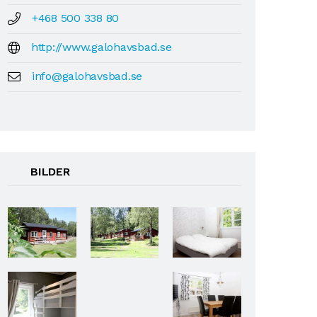
+468 500 338 80
http://www.galohavsbad.se
info@galohavsbad.se
BILDER