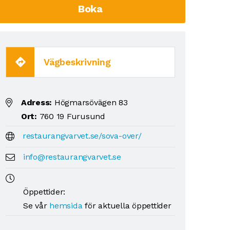
Boka
Vägbeskrivning
Adress:
Högmarsövägen 83
Ort:
760 19 Furusund
restaurangvarvet.se/sova-over/
info@restaurangvarvet.se
Öppettider:
Se vår
hemsida
för aktuella öppettider