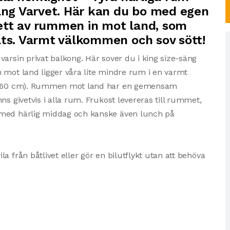
ang Varvet. Här kan du bo med egen
i ett av rummen in mot land, som
ats. Varmt välkommen och sov sött!
arsin privat balkong. Här sover du i king size-säng
 mot land ligger våra lite mindre rum i en varmt
e (160 cm). Rummen mot land har en gemensam
ns givetvis i alla rum. Frukost levereras till rummet,
 med härlig middag och kanske även lunch på
a från båtlivet eller gör en bilutflykt utan att behöva