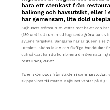
bara ett stenkast från restaur
balkong och havsutsikt, eller 
har gemensam, lite dold utepl
Kajhusets största rum vetter mot havet och har v
(180 cm) i ett rum med lugnande gröna toner. In
gyllene färgskala. Sängarna här är queen siz
uteplats. Sköna lakan och fluffiga handdukar fin
och såklart kan du kombinera din övernattning
restaurang Varvet.
Ta en skön paus från släkten i sommarstugan, vil
skippa vinet till maten. Kajhuset väntar på dig!