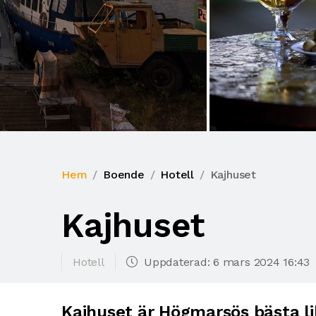
Hem
Boende
Hotell
Kajhuset
Kajhuset
Hotell
Uppdaterad: 6 mars 2024 16:43
Kajhuset är Högmarsös bästa li