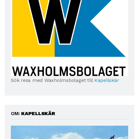
Sök resa med Waxholmsbolaget till
Kapellskär
OM:
KAPELLSKÄR