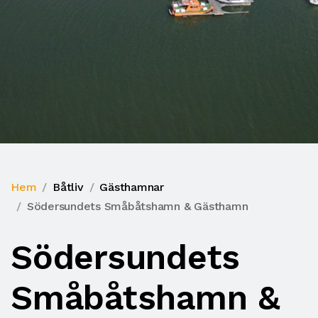
Hem
Båtliv
Gästhamnar
Södersundets Småbåtshamn & Gästhamn
Södersundets
Småbåtshamn &